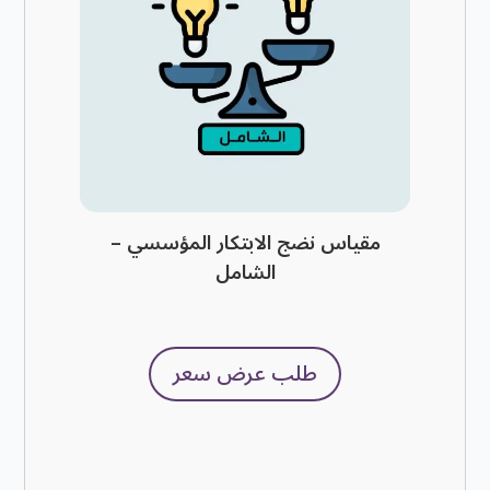
مقياس نضج الابتكار المؤسسي –
الشامل
طلب عرض سعر