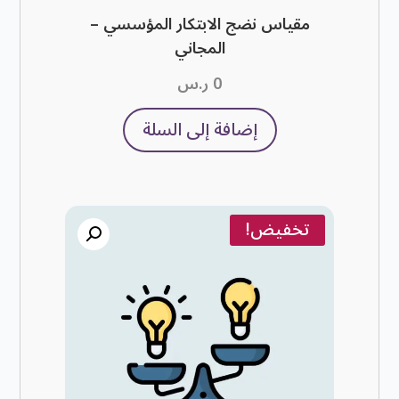
مقياس نضج الابتكار المؤسسي –
المجاني
0
ر.س
إضافة إلى السلة
تخفيض!